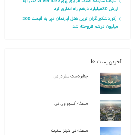
شرکت سازنده املاک عزیزی پروژه Azizi Venice را به
ارزش 30میلیارد درهم راه اندازی کرد
رکوردشکنی:گران ترین هتل آپارتمان دبی به قیمت 200
میلیون درهم فروخته شد
آخرین پست ها
جزایر دست ساز در دبی
منطقه اکسپو ولی دبی
منطقه دبی هیلز استیت