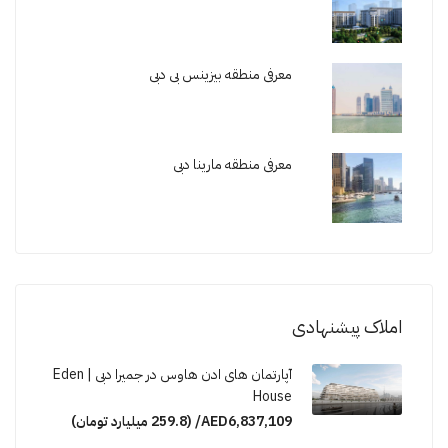
معرفی منطقه بیزینس بی دبی
معرفی منطقه مارینا دبی
املاک پیشنهادی
آپارتمان های ادن هاوس در جمیرا دبی | Eden
House
AED6,837,109/ (259.8 میلیارد تومان)