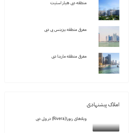
منطقه دبی هیلز استیت
معرفی منطقه بیزینس بی دبی
معرفی منطقه مارینا دبی
املاک پیشنهادی
ویلاهای ریورا(Rivera) در ولی دبی