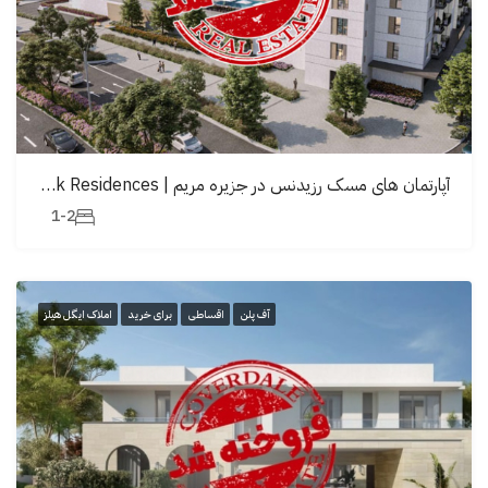
آپارتمان های مسک رزیدنس در جزیرە مریم | Mesk Residences
1-2
آف پلن
اقساطی
برای خرید
املاک ایگل هیلز