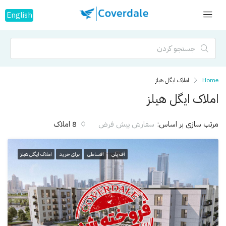
English
Home
املاک ایگل هیلز
املاک ایگل هیلز
مرتب سازی بر اساس:
8 املاک
سفارش پیش فرض
آف پلن
اقساطی
برای خرید
املاک ایگل هیلز