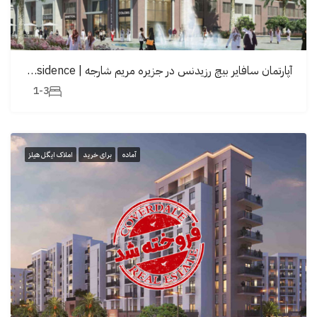
آپارتمان سافایر بیچ رزیدنس در جزیره مریم شارجه | Sapphire Beach Residence
1-3
آماده
برای خرید
املاک ایگل هیلز