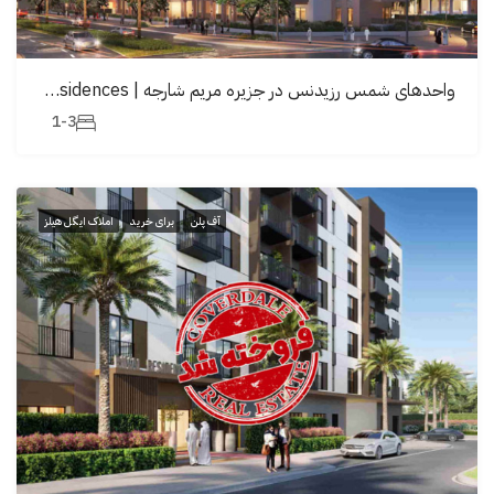
واحدهای شمس رزیدنس در جزیره مریم شارجه | Shams Residences
1-3
آف پلن
برای خرید
املاک ایگل هیلز