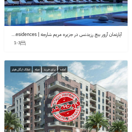
آپارتمان آزور بیچ رزیدنس در جزیره مریم شارجه | Azure Beach Residences
1-3
آماده
برای خرید
مبله
املاک ایگل هیلز