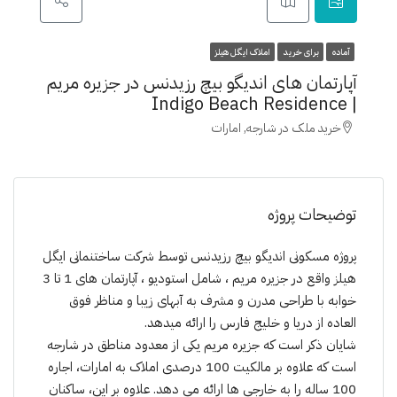
آماده
برای خرید
املاک ایگل هیلز
آپارتمان های اندیگو بیچ رزیدنس در جزیره مریم
| Indigo Beach Residence
خرید ملک در شارجه, امارات
توضیحات پروژه
پروژە مسکونی اندیگو بیچ رزیدنس توسط شرکت ساختنمانی ایگل
هیلز واقع در جزیرە مریم ، شامل استودیو ، آپارتمان های 1 تا 3
خوابە با طراحی مدرن و مشرف به آبهای زیبا و مناظر فوق
العاده از دریا و خلیج فارس را ارائە میدهد.
شایان ذکر است که جزیره مریم یکی از معدود مناطق در شارجه
است که علاوه بر مالکیت 100 درصدی املاک به امارات، اجاره
100 ساله را به خارجی ها ارائه می دهد. علاوه بر این، ساکنان