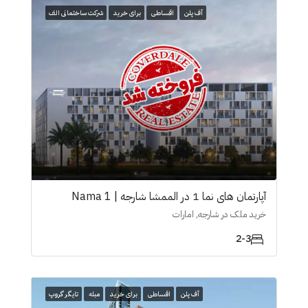
آف پلن
اقساطی
برای خرید
شرکت ساختمانی الف
آپارتمان های نما 1 در الممشا شارجە | Nama 1
خرید ملک در شارجه, امارات
2-3
آف پلن
اقساطی
برای خرید
مبله
تایگر گروپ