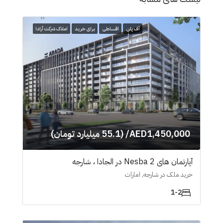
آف پلن
اقساطی
برای خرید
املاک شرکت آرادا
AED1,450,000/ (55.1 میلیارد تومان)
آپارتمان های Nesba 2 در الجادا ، شارجە
خرید ملک در شارجه, امارات
1-2