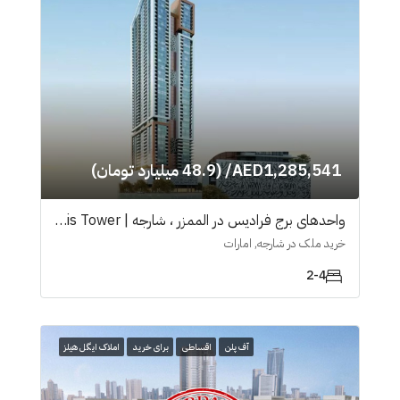
AED1,285,541/ (48.9 میلیارد تومان)
واحدهای برج فرادیس در الممزر ، شارجه | Faradis Tower
خرید ملک در شارجه, امارات
2-4
آف پلن
اقساطی
برای خرید
املاک ایگل هیلز