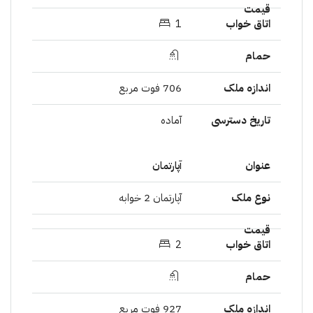
1
706 فوت مربع
آمادە
آپارتمان
آپارتمان 2 خوابە
2
927 فوت مربع