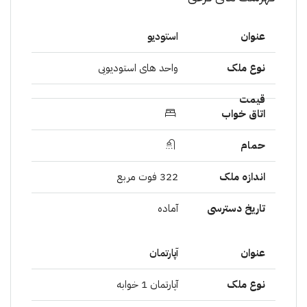
استودیو
واحد های استودیویی
322 فوت مربع
آمادە
آپارتمان
آپارتمان 1 خوابە