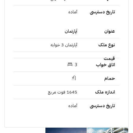
آمادە
آپارتمان
آپارتمان 3 خوابە
3
1645 فوت مربع
آمادە