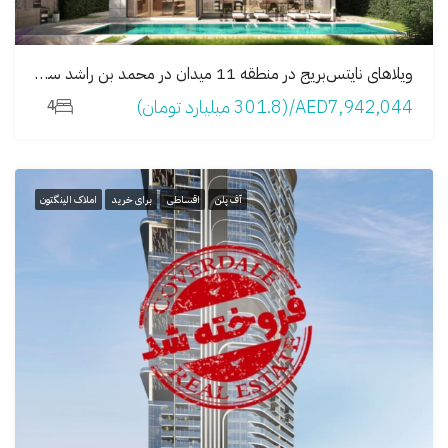
ویلاهای نایتس‌بریج در منطقه 11 میدان در محمد بن راشد سیتی
AED7,942,044/(301.8 میلیارد تومان)
4
آف پلن
اقساطی
برای خرید
املاک الینگتون