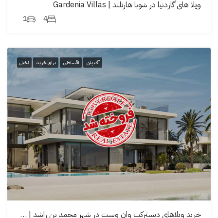
ویلا های گاردنیا در شوبا هارتلند | Gardenia Villas
1
4
آف پلن
اقساطی
برای خرید
نخیل
خرید ویلاهای دیسترکت وان وست در شهر محمد بن راشد | District One West Villas & Mansions