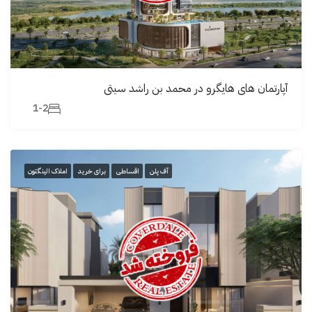
آپارتمان های هایگرو در محمد بن راشد سیتی
1-2
آف پلن
اقساطی
برای خرید
املاک الینگتون