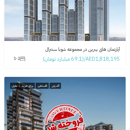
آپارتمان های سِرین در مجموعه شوبا سنترال
AED1,818,195/(69.1 میلیارد تومان)
1-2
آف پلن
اقساطی
برای خرید
نخیل