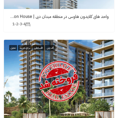
واحد های کلایدون هاوس در منطقه میدان دبی | Claydon House
1-2-3-4
آف پلن
اقساطی
برای خرید
نخیل