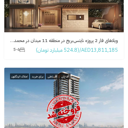
ویلاهای فاز 2 پروژه نایتس‌بریج در منطقه 11 میدان در محمد بن راشد سیتی
AED13,811,185/(524.8 میلیارد تومان)
5-6
آف پلن
اقساطی
برای خرید
املاک الینگتون