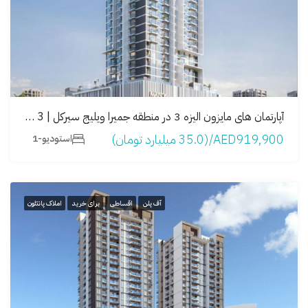
آپارتمان های مایزون الیزه 3 در منطقه جمیرا ویلیج سيرکل | Maison Elysee 3
AED919,900/(35.0 میلیارد تومان)
استودیو-1
آف پلن
اقساطی
برای خرید
املاک پانتئون