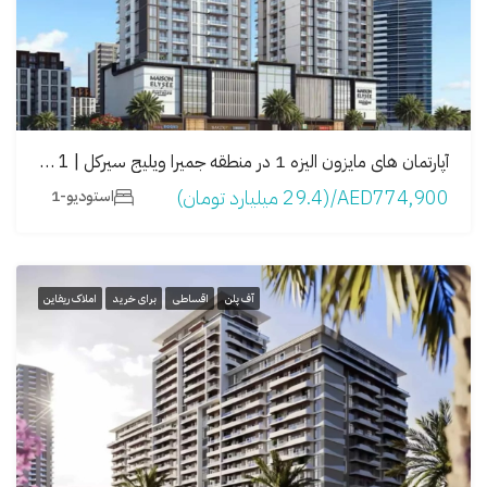
آپارتمان های مایزون الیزه 1 در منطقه جمیرا ویلیج سيرکل | Maison Elysee 1
AED774,900/(29.4 میلیارد تومان)
استودیو-1
آف پلن
اقساطی
برای خرید
املاک ریفاین