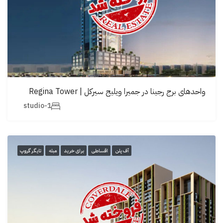
واحدهای برج رجینا در جمیرا ویلیج سيرکل | Regina Tower
1-studio
آف پلن
اقساطی
برای خرید
مبله
تایگر گروپ