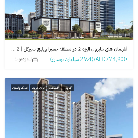
آپارتمان های مایزون الیزه 2 در منطقه جمیرا ویلیج سيرکل | Maison Elysee 2
AED774,900/(29.4 میلیارد تومان)
استودیو-1
آف پلن
اقساطی
برای خرید
املاک پانتئون