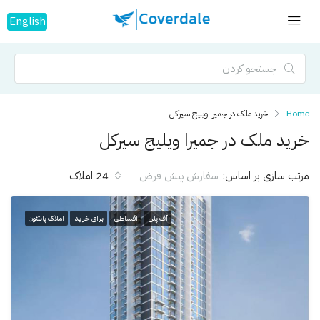
English
Home
خرید ملک در جمیرا ویلیج سيرکل
خرید ملک در جمیرا ویلیج سيرکل
مرتب سازی بر اساس:
24 املاک
سفارش پیش فرض
آف پلن
اقساطی
برای خرید
املاک پانتئون