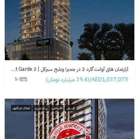
آپارتمان های آوانت گارد 2 در جمیرا ویلیج سیرکل | 2 Avant Garde
AED1,037,075/(39.4 میلیارد تومان)
1-2
آف پلن
اقساطی
برای خرید
املاک الینگتون