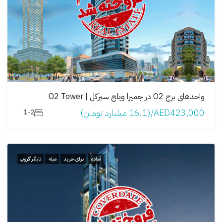
واحدهای برج O2 در جمیرا ویلج سیرکل | O2 Tower
AED423,000/(16.1 میلیارد تومان)
1-2
آماده
برای خرید
مبله
تایگر گروپ