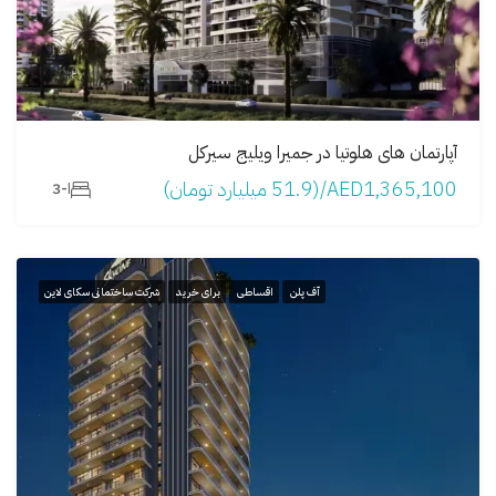
آپارتمان های هلوتیا در جمیرا ویلیج سيرکل
AED1,365,100/(51.9 میلیارد تومان)
ا-3
آف پلن
اقساطی
برای خرید
شرکت ساختمانی سکای لاین