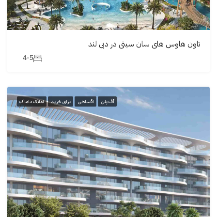
تاون هاوس های سان سیتی در دبی لند
4-5
آف پلن
اقساطی
برای خرید
املاک داماک