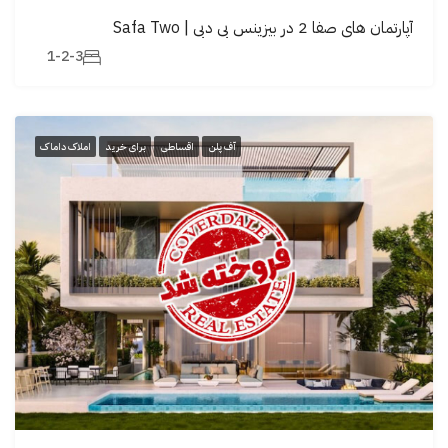
آپارتمان های صفا 2 در بیزینس بی دبی | Safa Two
1-2-3
آف پلن
اقساطی
برای خرید
املاک داماک