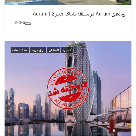
ویلاهای Aurum در منطقە داماک هیلز 2 | Aurum
3-4-5
آف پلن
اقساطی
برای خرید
املاک داماک