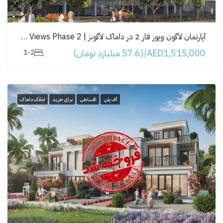
آپارتمان لاگون ویوز فاز 2 در داماک لاگونز | Lagoon Views Phase 2
AED1,515,000/(57.6 میلیارد تومان)
1-2
آف پلن
اقساطی
برای خرید
املاک داماک