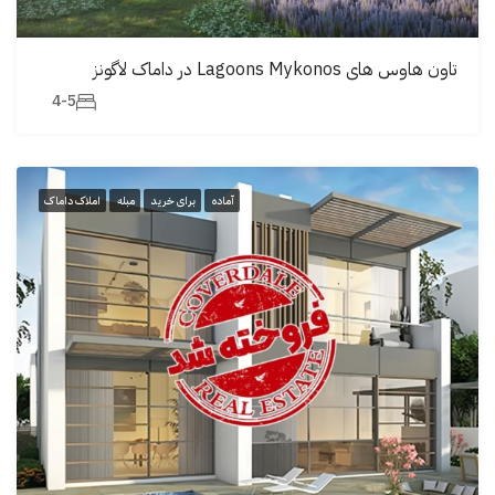
تاون هاوس های Lagoons Mykonos در داماک لاگونز
4-5
آماده
برای خرید
مبله
املاک داماک