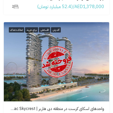
AED1,378,000/(52.4 میلیارد تومان)
2
آف پلن
اقساطی
برای خرید
املاک داماک
واحدهای اسکای کرست در منطقه دبی هاربر | Damac Skycrest