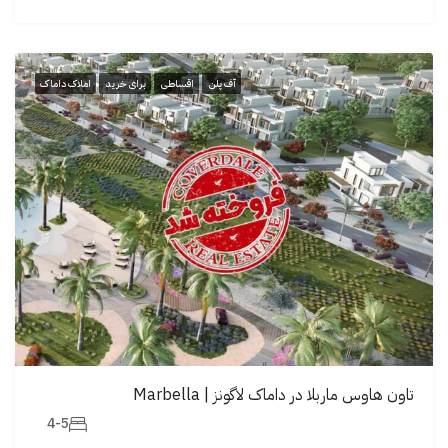
آف پلن
اقساطی
برای خرید
املاک داماک
تاون هاوس ماربلا در داماک لاگونز | Marbella
4-5