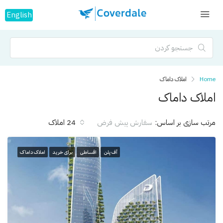
English
Home
املاک داماک
املاک داماک
مرتب سازی بر اساس:
24 املاک
سفارش پیش فرض
آف پلن
اقساطی
برای خرید
املاک داماک