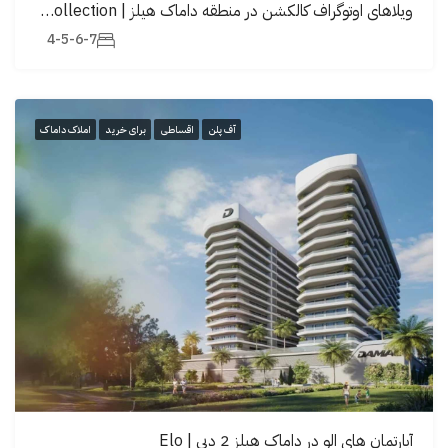
ویلاهای اوتوگراف کالکشن در منطقە داماک هیلز | Autograph Collection
4-5-6-7
آف پلن
اقساطی
برای خرید
املاک داماک
آپارتمان های الو در داماک هیلز 2 دبی | Elo