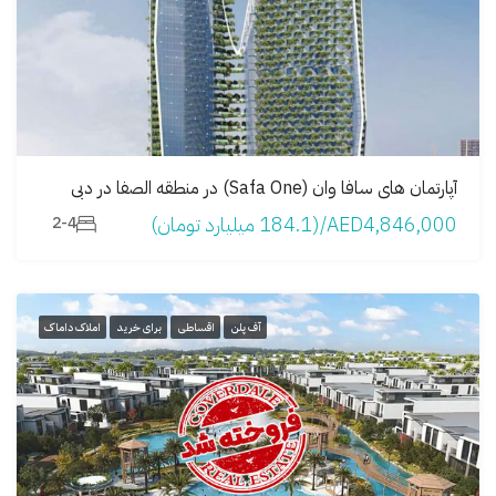
آپارتمان های سافا وان (Safa One) در منطقه الصفا در دبی
AED4,846,000/(184.1 میلیارد تومان)
2-4
آف پلن
اقساطی
برای خرید
املاک داماک