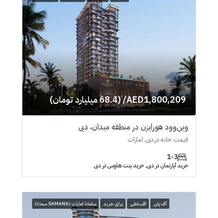
AED1,800,209/ (68.4 میلیارد تومان)
وین‌وود هورایزن در منطقه میدان، دبی
قیمت خانه در دبی, امارات
1-3
خرید آپارتمان در دبی, خرید پنت هاوس در دبی
آف پلن
اقساطی
برای خرید
سامانا امارات (SAMANA سمانا)