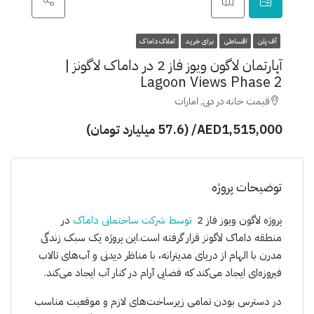
آف پلن
اقساطی
برای خرید
املاک داماک
آپارتمان لاگون ویوز فاز 2 در داماک لاگونز |
Lagoon Views Phase 2
قیمت خانه در دبی, امارات
AED1,515,000/ (57.6 میلیارد تومان)
توضیحات پروژه
پروژە لاگون ویوز فاز 2
توسط شرکت ساختمانی داماک
در
منطقە داماک لاگونز قرار گرفتە است.این پروژە یک سبک زندگی
مدرن با الهام از دریای مدیترانه، با مناظر دیدنی و آب‌های تالاب
فیروزه‌ای ایجاد می‌کند که فضایی آرام در کنار آب ایجاد می‌کند.
در دسترس بودن تمامی زیرساخت‌های لازم و موقعیت مناسب