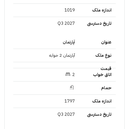
1019
2027 Q3
آپارتمان
آپارتمان 2 خوابە
2
1797
2027 Q3