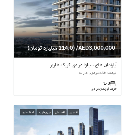
AED3,000,000/ (114.0 میلیارد تومان)
آپارتمان های سیلوا در دبی کریک هاربر
قیمت خانه در دبی, امارات
1-3
خرید آپارتمان در دبی
آف پلن
اقساطی
برای خرید
املاک شوبا