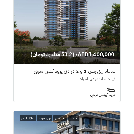
AED1,400,000/ (53.2 میلیارد تومان)
سامانا ریزورتس 1 و 2 در دبی پروداکشن سیتی
قیمت خانه در دبی, امارات
1
خرید آپارتمان در دبی
آف پلن
اقساطی
برای خرید
املاک اعمار