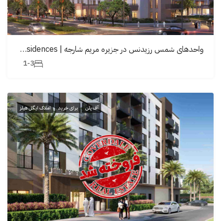
واحدهای شمس رزیدنس در جزیره مریم شارجه | Shams Residences
1-3
آف پلن
برای خرید
املاک ایگل هیلز