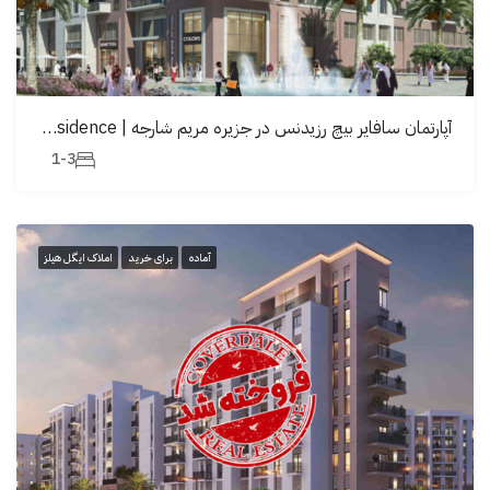
آپارتمان سافایر بیچ رزیدنس در جزیره مریم شارجه | Sapphire Beach Residence
1-3
آماده
برای خرید
املاک ایگل هیلز