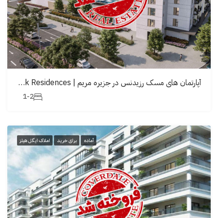
آپارتمان های مسک رزیدنس در جزیرە مریم | Mesk Residences
1-2
آماده
برای خرید
املاک ایگل هیلز