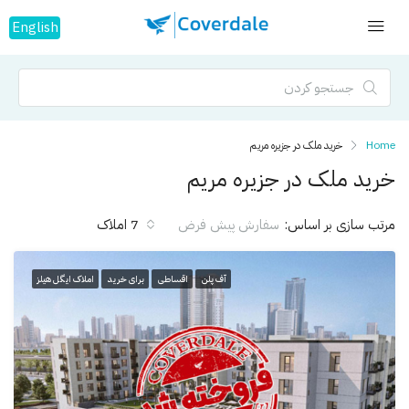
English
Home
خرید ملک در جزیرە مریم
خرید ملک در جزیرە مریم
مرتب سازی بر اساس:
7 املاک
سفارش پیش فرض
آف پلن
اقساطی
برای خرید
املاک ایگل هیلز