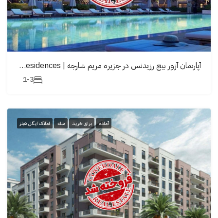
آپارتمان آزور بیچ رزیدنس در جزیره مریم شارجه | Azure Beach Residences
1-3
آماده
برای خرید
مبله
املاک ایگل هیلز