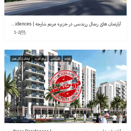
آپارتمان های ریمال رزیدنس در جزیرە مریم شارجه | Rimal Residences
1-2
آماده
اقساطی
برای خرید
املاک ایگل هیلز