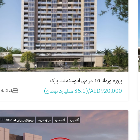
پروژه وردانا 10 در دبی اینوستمنت پارک
AED920,000/(35.0 میلیارد تومان)
1، 2 ،4
آف پلن
اقساطی
برای خرید
ریپورتاژ پراپرتیز REPORTAGE