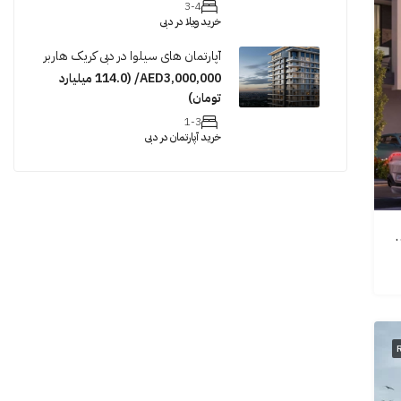
3-4
خرید ویلا در دبی
آپارتمان های سیلوا در دبی کریک هاربر
AED3,000,000/ (114.0 میلیارد
تومان)
1-3
خرید آپارتمان در دبی
طقە دبی لند | Reportage village