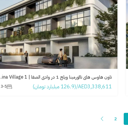
تاون هاوس های تائورمینا ویلج 1 در 
AED3,338,611/(126.9 میلیارد تومان)
3-5
2