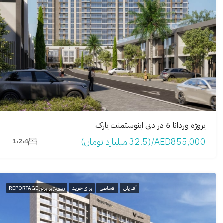
پروژه وردانا 6 در دبی اینوستمنت پارک
AED855,000/(32.5 میلیارد تومان)
1،2،4
آف پلن
اقساطی
برای خرید
ریپورتاژ پراپرتیز REPORTAGE