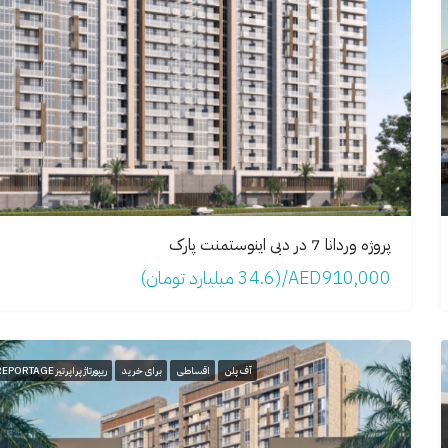
پروژه وردانا 7 در دبی اینوستمنت پارک
AED910,000/(34.6 میلیارد تومان)
آف پلن
اقساطی
برای خرید
ریپورتاژ پراپرتیز REPORTAGE