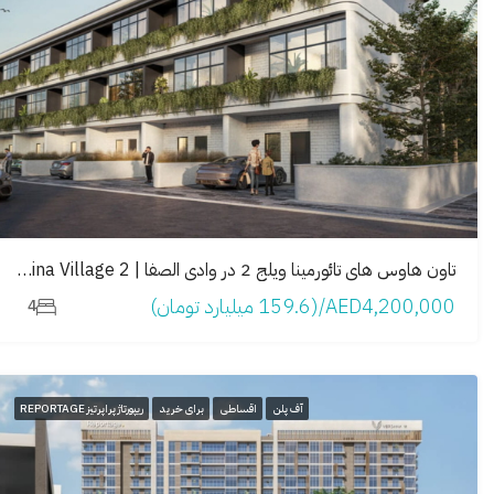
تاون هاوس های تائورمینا ویلج 2 در وادی الصفا | Taormina Village 2
AED4,200,000/(159.6 میلیارد تومان)
4
آف پلن
اقساطی
برای خرید
ریپورتاژ پراپرتیز REPORTAGE