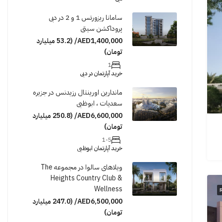
سامانا ریزورتس 1 و 2 در دبی
پروداکشن سیتی
AED1,400,000/ (53.2 میلیارد
تومان)
1
خرید آپارتمان در دبی
ماندارین اورینتال رزیدنس در جزیره
سعدیات ، ابوظبی
AED6,600,000/ (250.8 میلیارد
تومان)
1-5
خرید آپارتمان ابوظبی
ویلاهای سالوا در مجموعه The
Heights Country Club &
Wellness
AED6,500,000/ (247.0 میلیارد
تومان)