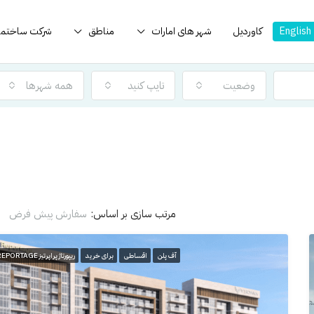
English
کاوردیل
شهر های امارات
مناطق
شرکت ساختما
وضعیت
تایپ کنید
همه شهرها
مرتب سازی بر اساس:
سفارش پیش فرض
آف پلن
اقساطی
برای خرید
ریپورتاژ پراپرتیز REPORTAGE