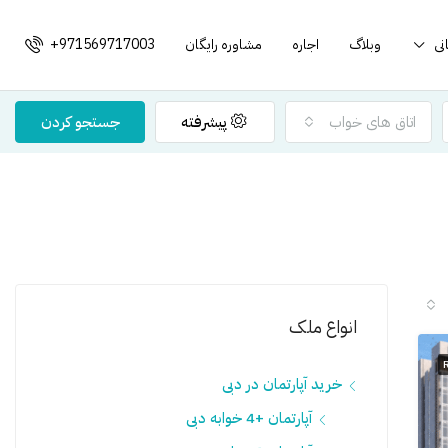
نی
وبلاگ
اجاره
مشاوره رایگان
+971569717003
اتاق های خواب
پیشرفته
جستجو کردن
انواع ملک
خرید آپارتمان در دبی
آپارتمان +4 خوابه دبی