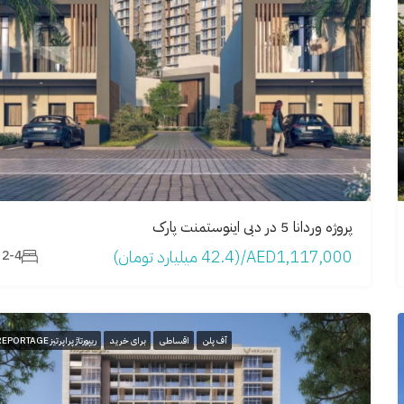
پروژه وردانا 5 در دبی اینوستمنت پارک
AED1,117,000/(42.4 میلیارد تومان)
2-4
آف پلن
اقساطی
برای خرید
ریپورتاژ پراپرتیز REPORTAGE