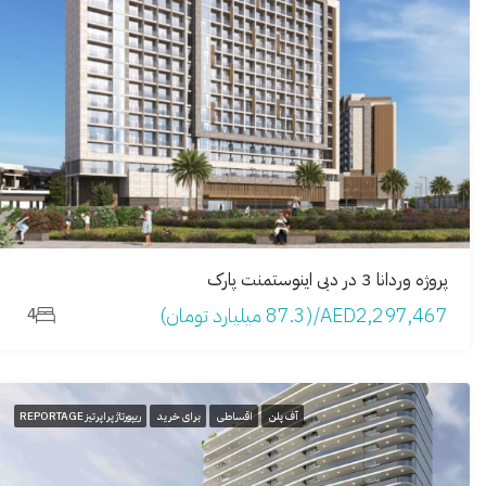
پروژه وردانا 3 در دبی اینوستمنت پارک
AED2,297,467/(87.3 میلیارد تومان)
4
آف پلن
اقساطی
برای خرید
ریپورتاژ پراپرتیز REPORTAGE