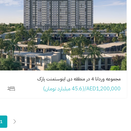
مجموعه وردانا 4 در منطقە دبی اینوستمنت پارک
AED1,200,000/(45.6 میلیارد تومان)
2
1