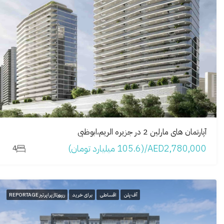
آپارتمان های مارلین 2 در جزیره الریم،ابوظبی
AED2,780,000/(105.6 میلیارد تومان)
4
آف پلن
اقساطی
برای خرید
ریپورتاژ پراپرتیز REPORTAGE