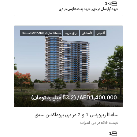
1-3
خرید آپارتمان در دبی, خرید پنت هاوس در دبی
آف پلن
اقساطی
برای خرید
سامانا امارات (SAMANA سمانا)
AED1,400,000/ (53.2 میلیارد تومان)
سامانا ریزورتس 1 و 2 در دبی پروداکشن سیتی
قیمت خانه در دبی, امارات
1