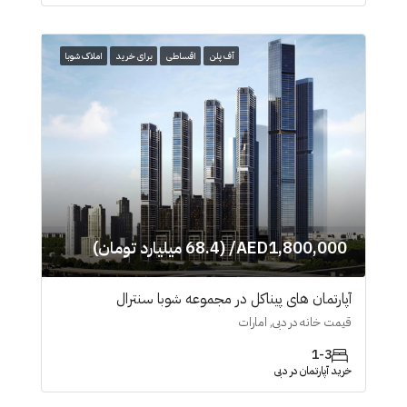
آف پلن
اقساطی
برای خرید
املاک شوبا
AED1,800,000/ (68.4 میلیارد تومان)
آپارتمان های پیناکل در مجموعه شوبا سنترال
قیمت خانه در دبی, امارات
1-3
خرید آپارتمان در دبی