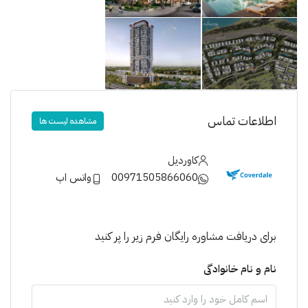
اطلاعات تماس
مشاهده لیست ها
کاوردیل
00971505866060
واتس اپ
برای دریافت مشاوره رایگان فرم زیر را پر کنید
نام و نام خانوادگی