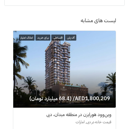
لیست های مشابه
آف پلن
اقساطی
برای خرید
املاک امتیاز
AED1,800,209/ (68.4 میلیارد تومان)
وین‌وود هورایزن در منطقه میدان، دبی
قیمت خانه در دبی, امارات