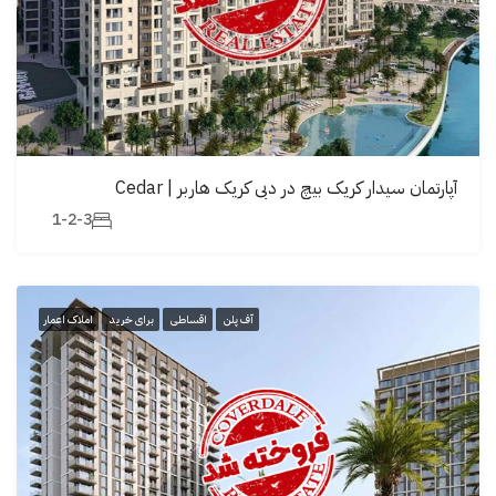
آپارتمان سیدار کریک بیچ در دبی کریک هاربر | Cedar
1-2-3
آف پلن
اقساطی
برای خرید
املاک اعمار