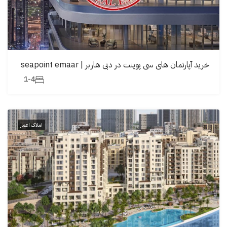
خرید آپارتمان های سی پوینت در دبی هاربر | seapoint emaar
1-4
املاک اعمار