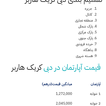
جزیره
کانال
منطقه تجاری
پارک شمالی
پارک مرکزی
پارک جنوبی
خرده فروشی
پناهگاه
هسته شهری
قیمت آپارتمان در دبی
کریک هاربر
آپارتمان
میانگین قیمت(درهم)
1 خوابه
1,272,000
2 خوابه
2,045,000