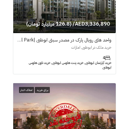
AED3,336,890/ (126.8 میلیارد تومان)
واحد های رویال پارک در مصدر سیتی ابوظبی |Royal Park
خرید ملک در ابوظبی, امارات
4
خرید آپارتمان ابوظبی, خرید پنت هاوس ابوظبی, خرید تاون هاوس
ابوظبی
برای خرید
املاک الدار