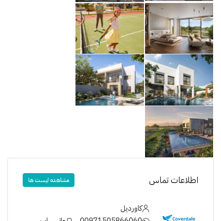
اطلاعات تماس
مشاهده لیست ها
کاوردیل
00971505866060
واتس اپ