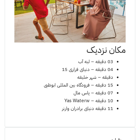
مکان نزدیک
03 دقیقه – لبه آب
04 دقیقه – دنیای فراری 15
دقیقه – شهر خلیفه
15 دقیقه – فرودگاه بین المللی ابوظبی
07 دقیقه – یاس مال
10 دقیقه – Yas Waterw
11 دقیقه دنیای برادران وارنر