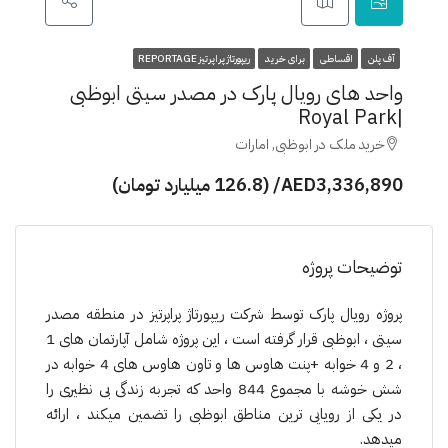
آف پلن
اقساطی
برای خرید
ریپورتاژ پراپرتیز REPORTAGE
واحد های رویال پارک در مصدر سیتی ابوظبی
|Royal Park
خرید ملک در ابوظبی, امارات
AED3,336,890/ (126.8 میلیارد تومان)
توضیحات پروژه
پروژە رویال پارک توسط شرکت ریپورتاژ پراپرتیز در منطقە مصدر
سیتی ، ابوظبی قرار گرفتە است ، این پروژە شامل آپارتمان های 1
، 2 و 4 خوابە +پنت هاوس ها و تاون هاوس های 4 خوابە در
شش خوشە با مجموع 844 واحد کە تجربه زندگی بی نظیری را
در یکی از رویایی ترین مناطق ابوظبی را تضمین میکند ، ارائە
میدهد.