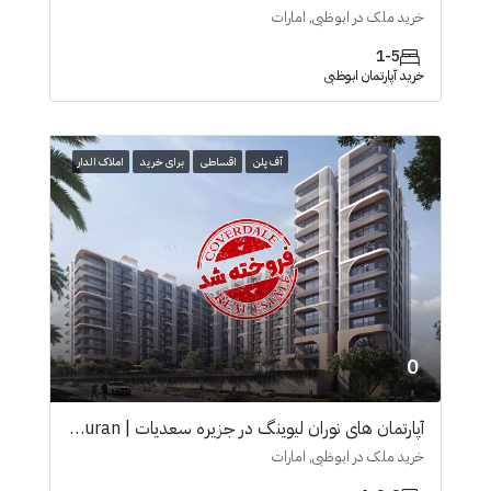
خرید ملک در ابوظبی, امارات
1-5
خرید آپارتمان ابوظبی
آف پلن
اقساطی
برای خرید
املاک الدار
0
آپارتمان های نوران لیوینگ در جزیرە سعدیات | Nouran
خرید ملک در ابوظبی, امارات