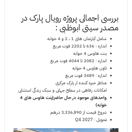
بررسی اجمالی پروژە رویال پارک در
مصدر سیتی ابوظبی :
شامل آپارتمان های 1 ، 2 و 4 خوابە
اندازە : 636 تا 2202 فوت مربع
پنت هاوس 4 خوابە
اندازە : 2082 تا 4044 فوت مربع
تاون هاوس 4 خوابە
اندازە : 3489 فوت مربع
مناظر خیره کننده از پارک مرکزی
امکانات رفاهی در سطح جهانی و سبک زندگی استثنایی
واحدهای موجود در حال حاضر(پنت هاوس های 4
خوابه)
شروع قیمت از 3,336,890 درهم
تحویل : Q4 2027