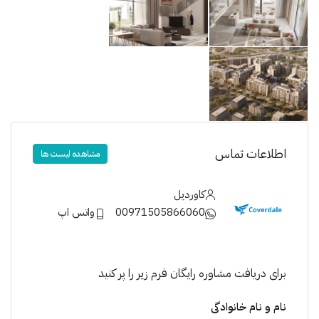
اطلاعات تماس
مشاهده لیست ها
کاوردیل
00971505866060
واتس اپ
برای دریافت مشاوره رایگان فرم زیر را پر کنید
نام و نام خانوادگی