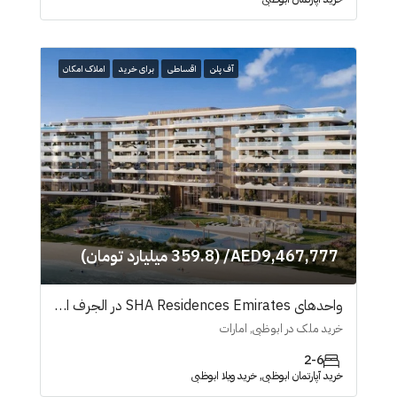
آف پلن
اقساطی
برای خرید
املاک امکان
AED9,467,777/ (359.8 میلیارد تومان)
واحدهای SHA Residences Emirates در الجرف ابوظبی
خرید ملک در ابوظبی, امارات
2-6
خرید آپارتمان ابوظبی, خرید ویلا ابوظبی