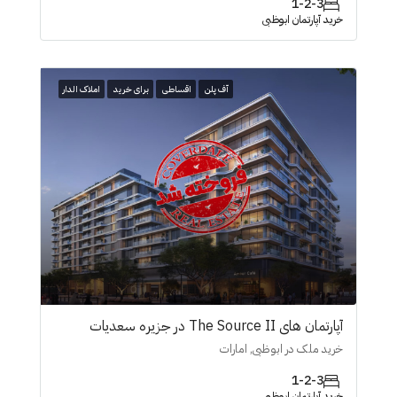
1-2-3
خرید آپارتمان ابوظبی
آف پلن
اقساطی
برای خرید
املاک الدار
آپارتمان های The Source II در جزیرە سعدیات
خرید ملک در ابوظبی, امارات
1-2-3
خرید آپارتمان ابوظبی