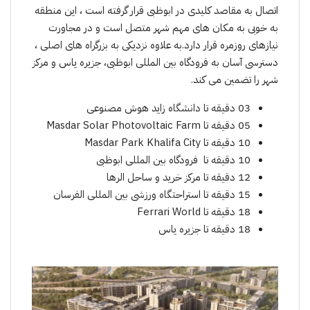
اتصال به مقاصد کلیدی در ابوظبی قرار گرفتە است ، این منطقه
به خوبی به مکان های مهم شهر متصل است و در مجاورت
نیازهای روزمره قرار دارد.بە علاوە نزدیکی به بزرگراه های اصلی ،
دسترسی آسان به فرودگاه بین المللی ابوظبی، جزیره یاس و مرکز
شهر را تضمین می کند.
03 دقیقه تا دانشگاه زاید هوش مصنوعی
05 دقیقه تا Masdar Solar Photovoltaic Farm
10 دقیقه تا Masdar Park Khalifa City
10 دقیقه تا فرودگاه بین المللی ابوظبی
12 دقیقه تا مرکز خرید و ساحل الرها
15 دقیقه تا استراحتگاه ورزشی بین المللی الفرسان
18 دقیقه تا Ferrari World
18 دقیقه تا جزیره یاس