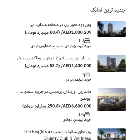
جدید ترین املاک
وین‌وود هورایزن در منطقه میدان، دبی
AED1,800,209/ (68.4 میلیارد تومان)
1-3
خرید آپارتمان در دبی, خرید پنت هاوس در دبی
سامانا ریزورتس 1 و 2 در دبی پروداکشن سیتی
AED1,400,000/ (53.2 میلیارد تومان)
1
خرید آپارتمان در دبی
ماندارین اورینتال رزیدنس در جزیره سعدیات ،
ابوظبی
AED6,600,000/ (250.8 میلیارد تومان)
1-5
خرید آپارتمان ابوظبی
ویلاهای سالوا در مجموعه The Heights
Country Club & Wellness