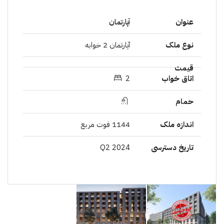
آپارتمان
آپارتمان 2 خوابە
2
1144 فوت مربع
Q2 2024