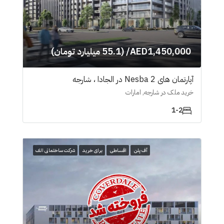
AED1,450,000/ (55.1 میلیارد تومان)
آپارتمان های Nesba 2 در الجادا ، شارجە
خرید ملک در شارجه, امارات
1-2
آف پلن
اقساطی
برای خرید
شرکت ساختمانی الف