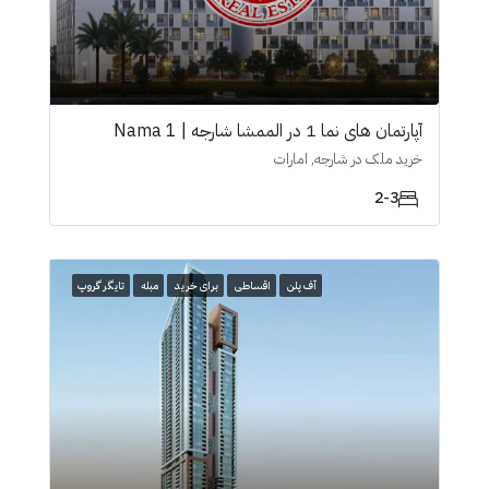
آپارتمان های نما 1 در الممشا شارجە | Nama 1
خرید ملک در شارجه, امارات
2-3
آف پلن
اقساطی
برای خرید
مبله
تایگر گروپ