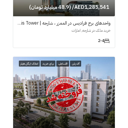
AED1,285,541/ (48.9 میلیارد تومان)
واحدهای برج فرادیس در الممزر ، شارجه | Faradis Tower
خرید ملک در شارجه, امارات
2-4
آف پلن
اقساطی
برای خرید
املاک ایگل هیلز