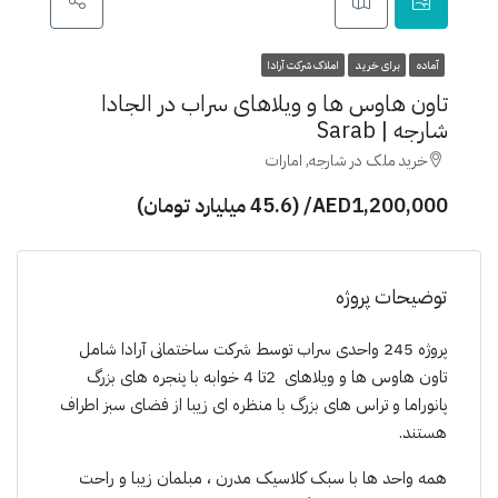
آماده
برای خرید
املاک شرکت آرادا
تاون هاوس ها و ویلاهای سراب در الجادا
شارجه | Sarab
خرید ملک در شارجه, امارات
AED1,200,000/ (45.6 میلیارد تومان)
توضیحات پروژه
پروژە 245 واحدی سراب توسط شرکت ساختمانی آرادا شامل
تاون هاوس ها و ویلاهای 2تا 4 خوابە با پنجره های بزرگ
پانوراما و تراس های بزرگ با منظره ای زیبا از فضای سبز اطراف
هستند.
همە واحد ها با سبک کلاسیک مدرن ، مبلمان زیبا و راحت