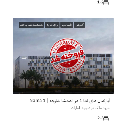
1-2
آف پلن
اقساطی
برای خرید
شرکت ساختمانی الف
آپارتمان های نما 1 در الممشا شارجە | Nama 1
خرید ملک در شارجه, امارات
2-3