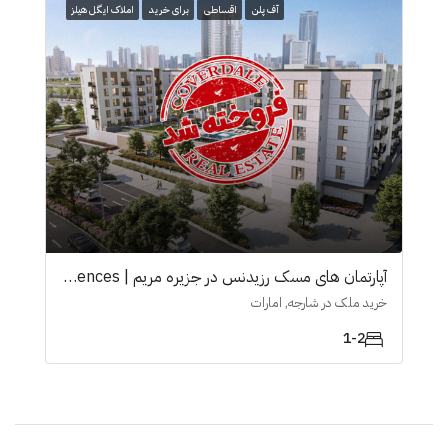
آف پلن
اقساطی
برای خرید
املاک ایگل هیلز
آپارتمان های مسک رزیدنس در جزیرە مریم | Mesk Residences
خرید ملک در شارجه, امارات
1-2