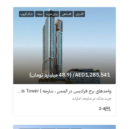
آف پلن
اقساطی
برای خرید
مبله
تایگر گروپ
AED1,285,541/ (48.9 میلیارد تومان)
واحدهای برج فرادیس در الممزر ، شارجه | Faradis Tower
خرید ملک در شارجه, امارات
2-4