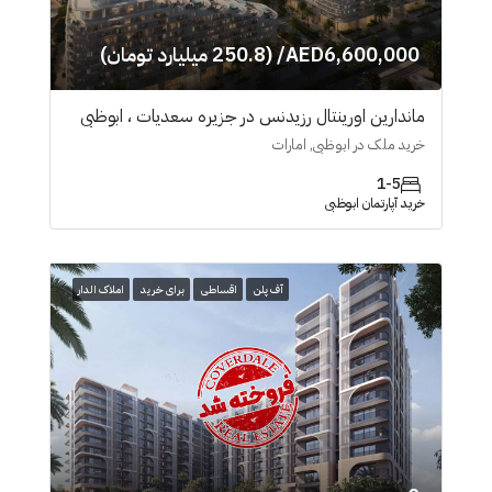
AED6,600,000/ (250.8 میلیارد تومان)
ماندارین اورینتال رزیدنس در جزیره سعدیات ، ابوظبی
خرید ملک در ابوظبی, امارات
1-5
خرید آپارتمان ابوظبی
آف پلن
اقساطی
برای خرید
املاک الدار