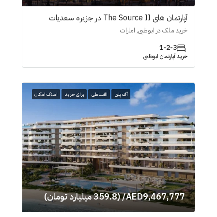
آپارتمان های The Source II در جزیرە سعدیات
خرید ملک در ابوظبی, امارات
1-2-3
خرید آپارتمان ابوظبی
آف پلن
اقساطی
برای خرید
املاک امکان
AED9,467,777/ (359.8 میلیارد تومان)