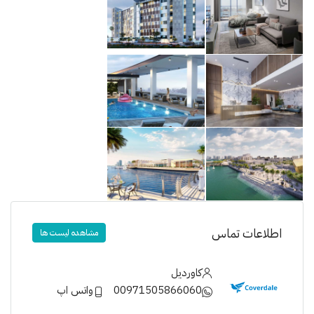
اطلاعات تماس
مشاهده لیست ها
کاوردیل
00971505866060
واتس اپ