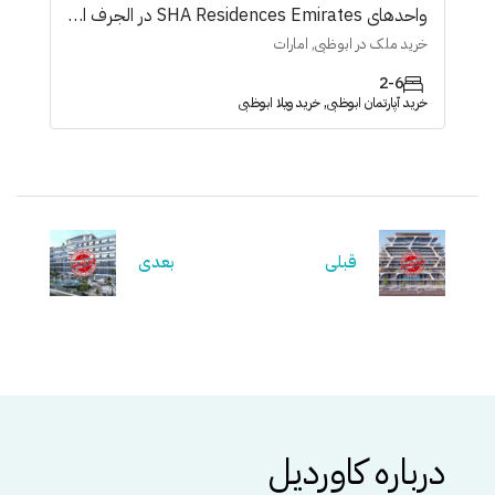
واحدهای SHA Residences Emirates در الجرف ابوظبی
خرید ملک در ابوظبی, امارات
2-6
خرید آپارتمان ابوظبی, خرید ویلا ابوظبی
قبلی
بعدی
درباره کاوردیل