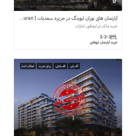
0
آپارتمان های نوران لیوینگ در جزیرە سعدیات | Nouran
خرید ملک در ابوظبی, امارات
1-2-3
خرید آپارتمان ابوظبی
آف پلن
اقساطی
برای خرید
املاک الدار