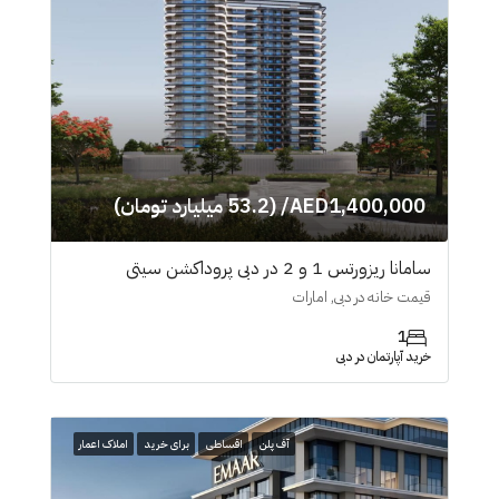
AED1,400,000/ (53.2 میلیارد تومان)
سامانا ریزورتس 1 و 2 در دبی پروداکشن سیتی
قیمت خانه در دبی, امارات
1
خرید آپارتمان در دبی
آف پلن
اقساطی
برای خرید
املاک اعمار