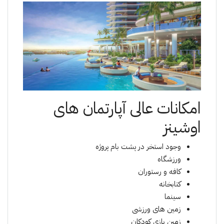
امکانات عالی آپارتمان های
اوشینز
وجود استخر در پشت بام پروژە
ورزشگاه
کافە و رستوران
کتابخانە
سینما
زمین های ورزشی
زمین بازی کودکان