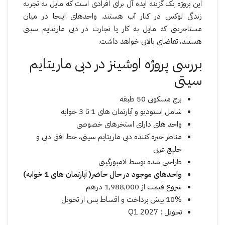
این پروژە یک گزینه ایده آل برای افرادی است که مایل به تجربه
زندگی لوکس در کنار آب هستند. واحدهای اینجا در میان
مستاجرینی که مایل به کار یا تجارت در دبی ماریتایم سیتی
هستند، تقاضای بالایی خواهد داشت.
بررسی پروژە اوشینز در دبی ماریتایم
سیتی
برج مسکونی 50 طبقه
شامل استودیو و آپارتمان های 1 تا 3 خوابە
واحد های دارای استخرهای خصوصی
مناظر خیره کننده دبی ماریتایم سیتی، خط افق دبی و
خلیج عربی
طراحی شده توسط لامبورگینی
واحدهای موجود در حال حاضر( آپارتمان های 1 خوابه)
شروع قیمت از 1,988,000 درهم
10% پیش پرداخت و اقساط پس از تحویل
تحویل : Q1 2027