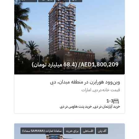
AED1,800,209/ (68.4 میلیارد تومان)
وین‌وود هورایزن در منطقه میدان، دبی
قیمت خانه در دبی, امارات
1-3
خرید آپارتمان در دبی, خرید پنت هاوس در دبی
آف پلن
اقساطی
برای خرید
سامانا امارات (SAMANA سمانا)