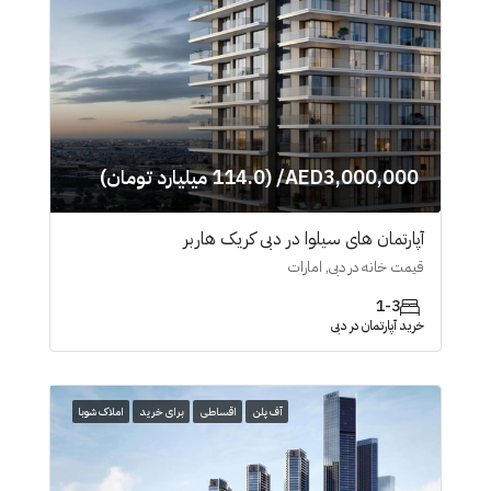
AED3,000,000/ (114.0 میلیارد تومان)
آپارتمان های سیلوا در دبی کریک هاربر
قیمت خانه در دبی, امارات
1-3
خرید آپارتمان در دبی
آف پلن
اقساطی
برای خرید
املاک شوبا