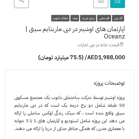
آف پلن
اقساطی
برای خرید
مبله
املاک دانوب
آپارتمان های اوشینز در دبی ماریتایم سیتی |
Oceanz
قیمت خانه در دبی, امارات
AED1,988,000/ (75.5 میلیارد تومان)
توضیحات پروژه
پروژە اوشینز توسط شرکت ساختمانی دانوب یک مجتمع مسکونی
50 طبقه شامل دو برج درجه یک است که در دبی ماریتایم
سیتی واقع شده است ، که سبک زندگی لوکس ساحلی را ارائه
می دهد. این پروژه شامل استودیو و آپارتمان های 1 تا 3 خوابە
با معماری مدرن که همگی مناظر جذابی از دریا را ارائه می ‌دهند.