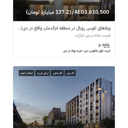
AED3,610,500/ (137.2 میلیارد تومان)
ویلاهای لئوس رویال در منطقه ام‌الدمان واقع در دبی‌لند
قیمت خانه در دبی, امارات
3-7
خرید تاون هاوس دبی, خرید ویلا در دبی
آف پلن
اقساطی
برای خرید
املاک اعمار