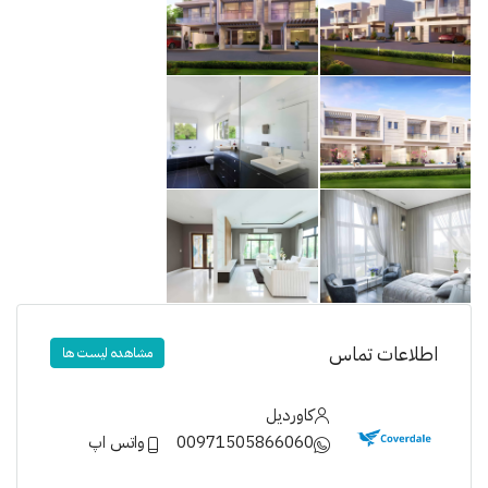
اطلاعات تماس
مشاهده لیست ها
کاوردیل
00971505866060
واتس اپ