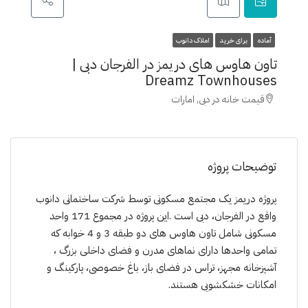
آماده
برای خرید
املاک دانوب
تاون هاوس های دریمز در الفرجان دبی |
Dreamz Townhouses
قیمت خانه در دبی, امارات
توضیحات پروژه
پروژە دریمز یک مجتمع مسکونی توسط شرکت ساختمانی دانوب
واقع در الفرجان، دبی است .این پروژە در مجموع 171 واحد
مسکونی شامل تاون هاوس های دو طبقه 3 و 4 خوابه کە
تمامی واحدها دارای نماهای مدرن و فضای داخلی بزرگ ،
آشپزخانه مجهز، تراس در فضای باز، باغ خصوصی، پارکینگ و
امکانات خشکشویی هستند.