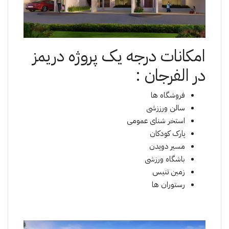
امکانات درجە یک پروژە دریمز
در الفرجان :
فروشگاه ها
سالن ورززشی
استخر شنای عمومی
پارک کودکان
مسیر دویدن
باشگاه ورزشی
زمین تنیس
رستوران ها