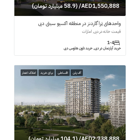
AED1,550,888/ (58.9 میلیارد تومان)
واحدهای تِرا گاردنز در منطقه اکسپو سیتی دبی
قیمت خانه در دبی, امارات
1-4
خرید آپارتمان در دبی, خرید تاون هاوس دبی
آف پلن
اقساطی
برای خرید
املاک اعمار
AED2,738,888/ (104.1 میلیارد تومان)