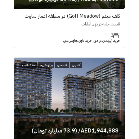
گلف میدو (Golf Meadow) در منطقه اعمار ساوث
قیمت خانه در دبی, امارات
3
خرید آپارتمان در دبی, خرید تاون هاوس دبی
آف پلن
اقساطی
برای خرید
املاک اعمار
AED1,944,888/ (73.9 میلیارد تومان)