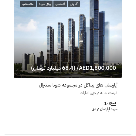
آف پلن
اقساطی
برای خرید
املاک شوبا
AED1,800,000/ (68.4 میلیارد تومان)
آپارتمان های پیناکل در مجموعه شوبا سنترال
قیمت خانه در دبی, امارات
1-3
خرید آپارتمان در دبی