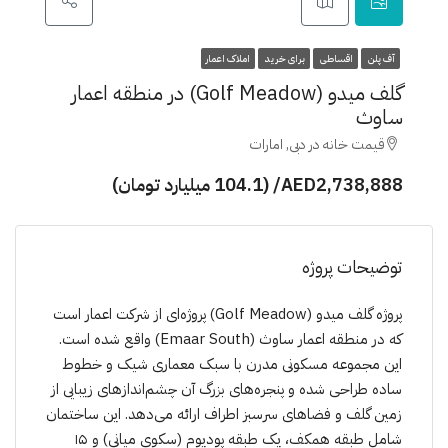
آف پلن
اقساطی
برای خرید
املاک اعمار
گلف میدو (Golf Meadow) در منطقه اعمار
ساوث
قیمت خانه در دبی, امارات
AED2,738,888/ (104.1 میلیارد تومان)
توضیحات پروژه
پروژه گلف میدو (Golf Meadow) پروژه‌ای از شرکت اعمار است
که در منطقه اعمار ساوث (Emaar South) واقع شده است.
این مجموعه مسکونی مدرن با سبک معماری شیک و خطوط
ساده طراحی شده و پنجره‌های بزرگ آن چشم‌اندازهای زیبایی از
زمین گلف و فضاهای سرسبز اطراف ارائه می‌دهد. این ساختمان
شامل طبقه همکف، یک طبقه پودیوم (سکوی میانی) و ۱۵