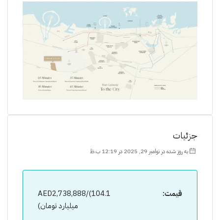
جزئیات
به روز شده در نوامبر 29, 2025 در 12:19 ب.ظ
قیمت:
AED2,738,888/(104.1
میلیارد تومان)