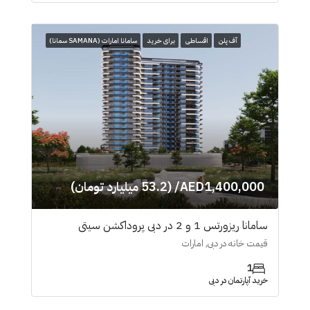
آف پلن
اقساطی
برای خرید
سامانا امارات (SAMANA سمانا)
AED1,400,000/ (53.2 میلیارد تومان)
سامانا ریزورتس 1 و 2 در دبی پروداکشن سیتی
قیمت خانه در دبی, امارات
1
خرید آپارتمان در دبی