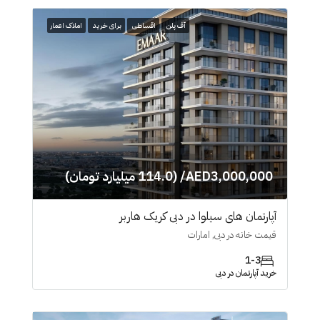
آف پلن
اقساطی
برای خرید
املاک اعمار
AED3,000,000/ (114.0 میلیارد تومان)
آپارتمان های سیلوا در دبی کریک هاربر
قیمت خانه در دبی, امارات
1-3
خرید آپارتمان در دبی