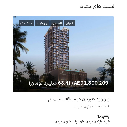
لیست های مشابه
آف پلن
اقساطی
برای خرید
املاک امتیاز
AED1,800,209/ (68.4 میلیارد تومان)
وین‌وود هورایزن در منطقه میدان، دبی
قیمت خانه در دبی, امارات
1-3
خرید آپارتمان در دبی, خرید پنت هاوس در دبی