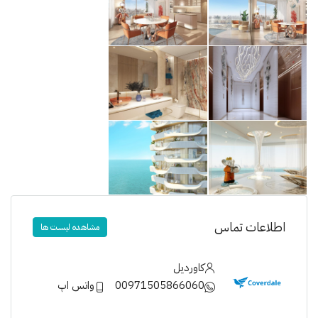
اطلاعات تماس
مشاهده لیست ها
کاوردیل
00971505866060
واتس اپ