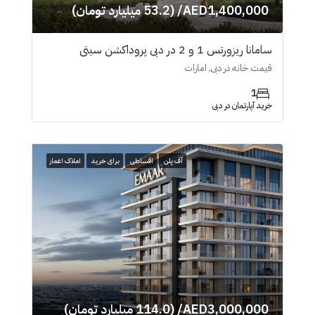
AED1,400,000/ (53.2 میلیارد تومان)
سامانا ریزورتس 1 و 2 در دبی پروداکشن سیتی
قیمت خانه در دبی, امارات
1
خرید آپارتمان در دبی
آف پلن
اقساطی
برای خرید
املاک اعمار
AED3,000,000/ (114.0 میلیارد تومان)