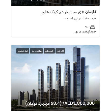
آپارتمان های سیلوا در دبی کریک هاربر
قیمت خانه در دبی, امارات
1-3
خرید آپارتمان در دبی
آف پلن
اقساطی
برای خرید
املاک شوبا
AED1,800,000/ (68.4 میلیارد تومان)