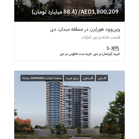
AED1,800,209/ (68.4 میلیارد تومان)
وین‌وود هورایزن در منطقه میدان، دبی
قیمت خانه در دبی, امارات
1-3
خرید آپارتمان در دبی, خرید پنت هاوس در دبی
آف پلن
اقساطی
برای خرید
سامانا امارات (SAMANA سمانا)