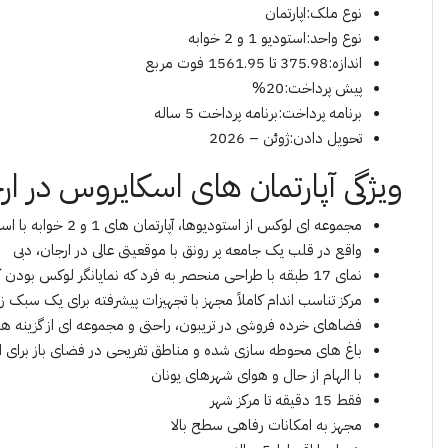
نوع ملک:اپارتمان
نوع واحد:استودیو 1 و 2 خوابه
اندازه:375.98 تا 1561.95 فوت مربع
پیش پرداخت:20%
برنامه پرداخت:برنامه پرداخت 5 ساله
تحویل دادن:ژوئن – 2026
ویژگی آپارتمان های اسکایروس در ار
مجموعه ای لوکس از استودیوها، آپارتمان های 1 و 2 خوابه با استخر خصوصی
واقع در قلب یک جامعه پر رونق با موقعیتی عالی در ارجان، دبی
نمای 17 طبقه با طراحی منحصر به فرد که نمایانگر لوکس بودن آن با 441 واحد محدود است
مرکز تناسب اندام کاملاً مجهز با تجهیزات پیشرفته برای یک سبک ز
فضاهای خرده فروشی در تریبون، راحتی و مجموعه ای از گزینه ها
باغ های محوطه سازی شده و مناطق تفریحی در فضای باز برای 
با الهام از حال و هوای شهرهای یونان
فقط 15 دقیقه تا مرکز شهر
مجهز به امکانات رفاهی سطح بالا