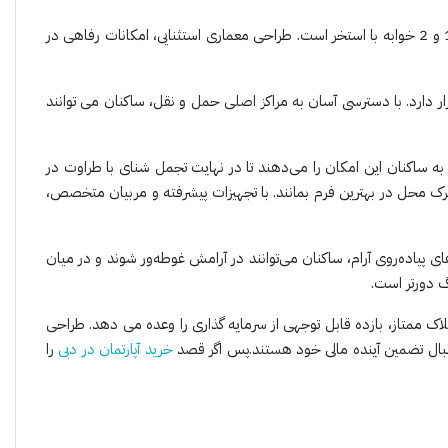
Samana Skyros در Arjan یک برج مسکونی 17 طبقه باشکوه با ظرافت کامل توسط Samana Developers با استودیوهای لوکس، آپارتمان های 1 و 2 خوابه با استخر است. طراحی معماری استثنایی، امکانات رفاهی در
دارد. با دسترسی آسان به مراکز اصلی حمل و نقل، ساکنان می توانند
به ساکنان این امکان را می‌دهند تا در نهایت تجمل شنای با طراوت در
رک محل در بهترین فرم بمانند. با تجهیزات پیشرفته و مربیان متخصص،
ی پیاده‌روی آرام، ساکنان می‌توانند در آرامش غوطه‌ور شوند و در میان
 دورتر است.
لاک ممتاز، بازده قابل توجهی از سرمایه گذاری را وعده می دهد. طراحی
 دنبال تضمین آینده مالی خود هستند.پس اگر قصد
خرید آپارتمان در دبی
را