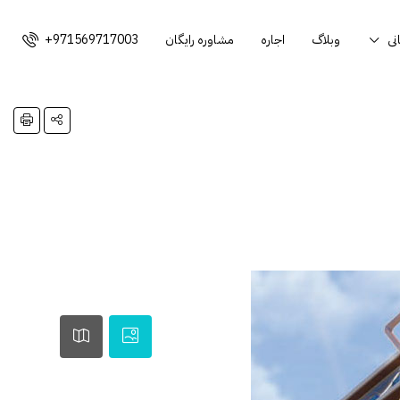
نی
وبلاگ
اجاره
مشاوره رایگان
+971569717003