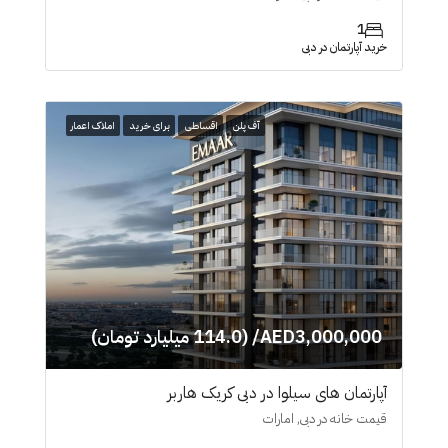
1
خرید آپارتمان در دبی
آف پلن
اقساطی
برای خرید
املاک اعمار
AED3,000,000/ (114.0 میلیارد تومان)
آپارتمان های سیلوا در دبی کریک هاربر
قیمت خانه در دبی, امارات