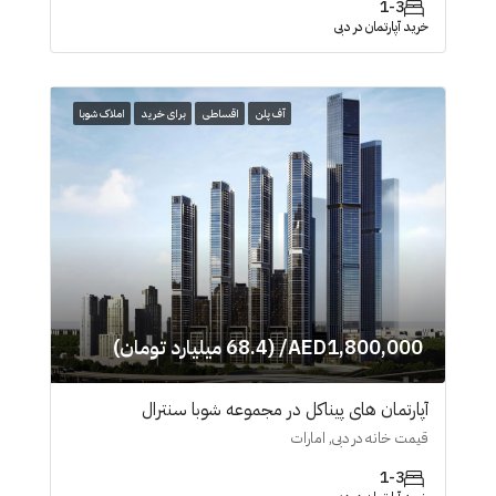
1-3
خرید آپارتمان در دبی
آف پلن
اقساطی
برای خرید
املاک شوبا
AED1,800,000/ (68.4 میلیارد تومان)
آپارتمان های پیناکل در مجموعه شوبا سنترال
قیمت خانه در دبی, امارات
1-3