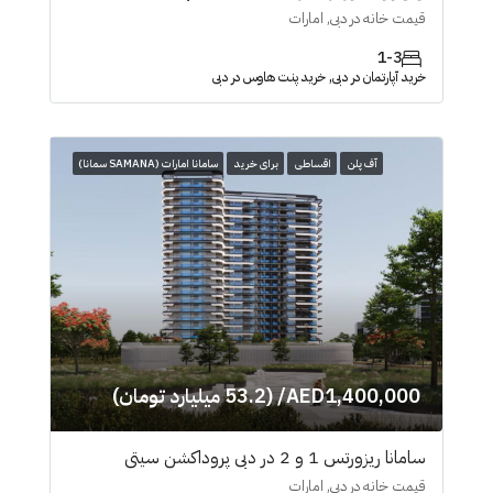
قیمت خانه در دبی, امارات
1-3
خرید آپارتمان در دبی, خرید پنت هاوس در دبی
آف پلن
اقساطی
برای خرید
سامانا امارات (SAMANA سمانا)
AED1,400,000/ (53.2 میلیارد تومان)
سامانا ریزورتس 1 و 2 در دبی پروداکشن سیتی
قیمت خانه در دبی, امارات