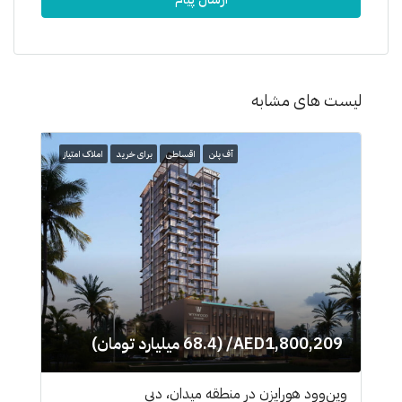
لیست های مشابه
آف پلن
اقساطی
برای خرید
املاک امتیاز
AED1,800,209/ (68.4 میلیارد تومان)
وین‌وود هورایزن در منطقه میدان، دبی