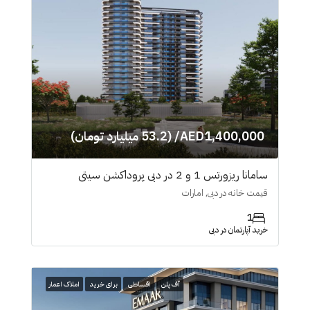
AED1,400,000/ (53.2 میلیارد تومان)
سامانا ریزورتس 1 و 2 در دبی پروداکشن سیتی
قیمت خانه در دبی, امارات
1
خرید آپارتمان در دبی
آف پلن
اقساطی
برای خرید
املاک اعمار