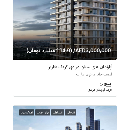
AED3,000,000/ (114.0 میلیارد تومان)
آپارتمان های سیلوا در دبی کریک هاربر
قیمت خانه در دبی, امارات
1-3
خرید آپارتمان در دبی
آف پلن
اقساطی
برای خرید
املاک شوبا