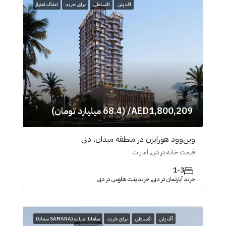
آف پلن
اقساطی
برای خرید
املاک امتیاز
AED1,800,209/ (68.4 میلیارد تومان)
وین‌وود هورایزن در منطقه میدان، دبی
قیمت خانه در دبی, امارات
1-3
خرید آپارتمان در دبی, خرید پنت هاوس در دبی
آف پلن
اقساطی
برای خرید
سامانا امارات (SAMANA سمانا)