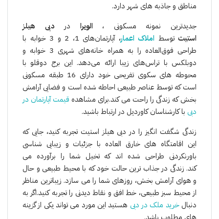
مناطق و جاذبه های شهر دارد.
جدیدترین نمونه مسکونی ،
الویرا
در
دبی هیلز
استیت
توسط
املاک اعمار
،
آپارتمان‌های 1، 2 و 3 خوابه با
طراحی فوق‌العاده را به همراه خانه‌های شهری 3 خوابه و
دوبلکس با تراس‌های زیبا ارائه می‌دهد. این برج دوقلو با
محوطه های سکوی تفریحی خود دارای 16 طبقه مسکونی
است که توسط عناصر طبیعی احاطه شده است و فضایی آرامش
بخش که زندگی را راحت می کند.برای مشاهده
قیمت آپارتمان در
دبی
با کارشناسان کاوردیل در ارتباط باشید.
زندگی شگفت انگیز را در دبی هیلز استیت تجربه کنید، جایی که
این اقامتگاه های خارق العاده با جزئیات و زیبایی شناسی
باورنکردنی طراحی شده اند که تخیل شما را برآورده می
کند. زندگی در جذاب ترین حالت خود که با محیط طبیعی و حال
و هوای آرامش بخش، روزهای شما را می سازد. زیباترین مناظر
از محیط سبز طبیعی، خط افق و نقاط دیدنی را تجربه کنید.اگر به
دنبال
خرید ملک در دبی
هستید این مورد می تواند یکی از گزینه
های مطلوب باشد.